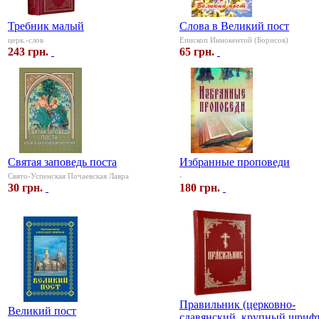
Требник малый
Слова в Великий пост
церк.-слов
Епископ Иннокентий (Борисов)
243 грн.
65 грн.
Святая заповедь поста
Избранные проповеди
Свято-Успенская Почаевская Лавра
-
30 грн.
180 грн.
Правильник (церковно-
Великий пост
славянский, крупный шриф