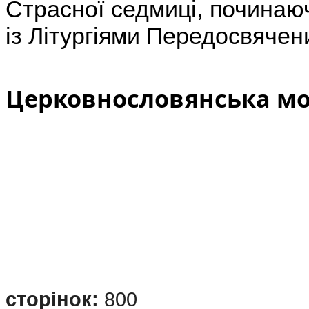
Страсної седмиці, починаюч
із Літургіями Передосвячен
Церковнословянська мо
сторінок:
800