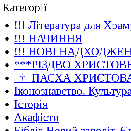
Категорії
!!! Література для Храм
!!! НАЧИННЯ
!!! НОВІ НАДХОДЖЕ
***РІЗДВО ХРИСТОВ
_†_ПАСХА ХРИСТОВ
Іконознавство. Культур
Історія
Акафісти
Біблія Новий заповіт. Є