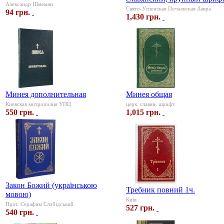
Александр Шмеман
Свято-Успенская Почаевская Лавра
94 грн.
1,430 грн.
Минея дополнительная
Минея общая
Киевская митрополия УПЦ
церк. славян. шрифт
550 грн.
1,015 грн.
Закон Божий (українською
Требник повний 1ч.
мовою)
Київ
Прот. Серафим Слобідський
527 грн.
540 грн.