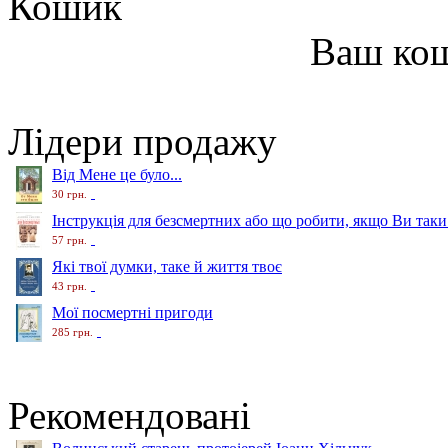
Кошик
Ваш ко
Лідери продажу
Від Мене це було...
30 грн.
Інструкція для безсмертних або що робити, якщо Ви таки
57 грн.
Які твої думки, таке й життя твоє
43 грн.
Мої посмертні пригоди
285 грн.
Рекомендовані