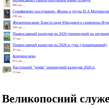
Волинський старець протоіерей Іоанн Хільчук
680 грн.
Серафимово послушание. Жизнь и труды Н.А.Мотовило
248 грн.
Жизнеописание Христа ради Юродивого схимонаха Иули
540 грн.
Православний календар на 2026 (перекидний на пружині
35 грн.
Православний календар на 2026 р. (укр.) (кишеньковий)
20 грн.
Кончина века
615 грн.
Настільний "домік" перекидний календар 2026 р.
15 грн.
Великопосний служе