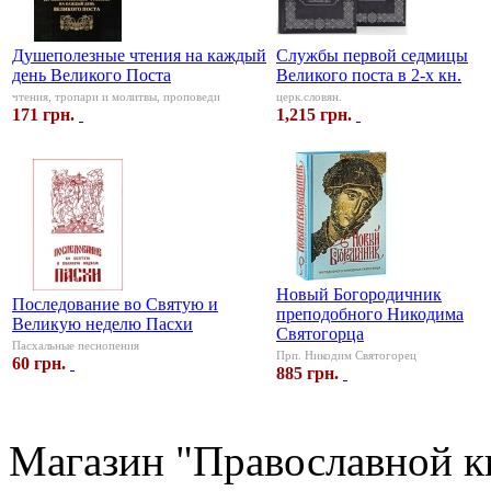
Душеполезные чтения на каждый
Службы первой седмицы
день Великого Поста
Великого поста в 2-х кн.
чтения, тропари и молитвы, проповеди
церк.словян.
171 грн.
1,215 грн.
Новый Богородичник
Последование во Святую и
преподобного Никодима
Великую неделю Пасхи
Святогорца
Пасхальные песнопения
Прп. Никодим Святогорец
60 грн.
885 грн.
Магазин "Православной к