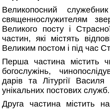
Великопосний с
лужебн
священнослужителям зве
Великого посту і Страсно
частин, які містять відпо
Великим постом і під час С
П
ерша частина містить ч
богослужінь, чинопосліду
дарів та Літургії Василя
унікальних постових служб.
Друга частина містить н