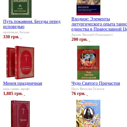
Входное: Элементы
Путь покаяния. Беседы перед
литургического опыта таин
исповедью
единства в Православной Ц
проповеди, беседы
Архим. Василий (Гондикакис)
330 грн.
200 грн.
Минея праздничная
Чудо Святого Причастия
церк.славян. шрифт
Прот. Вячеслав Тулупов
1,885 грн.
76 грн.