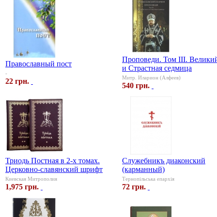
Проповеди. Том III. Велики
Православный пост
и Страстная седмица
-
Митр. Иларион (Алфеев)
22 грн.
540 грн.
Триодь Постная в 2-х томах.
Служебникъ диаконский
Церковно-славянский шрифт
(карманный)
Киевская Митрополия
Тернопільська епархія
1,975 грн.
72 грн.