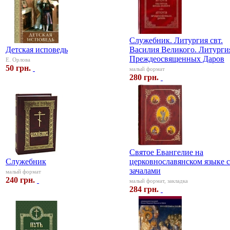
Служебник. Литургия свт.
Детская исповедь
Василия Великого. Литурги
Преждеосвященных Даров
Е. Орлова
50 грн.
малый формат
280 грн.
Святое Евангелие на
Служебник
церковнославянском языке с
зачалами
малый формат
240 грн.
малый формат, закладка
284 грн.