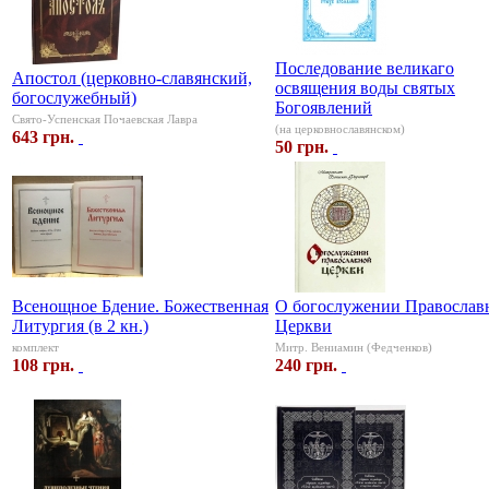
Последование великаго
Апостол (церковно-славянский,
освящения воды святых
богослужебный)
Богоявлений
Свято-Успенская Почаевская Лавра
(на церковнославянском)
643 грн.
50 грн.
Всенощное Бдение. Божественная
О богослужении Православ
Литургия (в 2 кн.)
Церкви
комплект
Митр. Вениамин (Федченков)
108 грн.
240 грн.