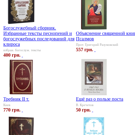
Богослужебный сборник.
Избранные тексты песнопений и
Объяснение священной кни
богослужебных последований для
Псалмов
клироса
Прот. Григорий Разумовский
557 грн.
избран. богослуж. тексты
400 грн.
Требник II т.
Ещё раз о пользе поста
Киев
В. Кречетов
770 грн.
50 грн.