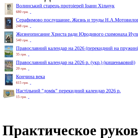
Волинський старець протоіерей Іоанн Хільчук
680 грн.
Серафимово послушание. Жизнь и труды Н.А.Мотовило
248 грн.
Жизнеописание Христа ради Юродивого схимонаха Иули
540 грн.
Православний календар на 2026 (перекидний на пружині
35 грн.
Православний календар на 2026 р. (укр.) (кишеньковий)
20 грн.
Кончина века
615 грн.
Настільний "домік" перекидний календар 2026 р.
15 грн.
Практическое руков