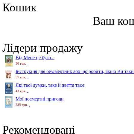
Кошик
Ваш ко
Лідери продажу
Від Мене це було...
30 грн.
Інструкція для безсмертних або що робити, якщо Ви таки
57 грн.
Які твої думки, таке й життя твоє
43 грн.
Мої посмертні пригоди
285 грн.
Рекомендовані