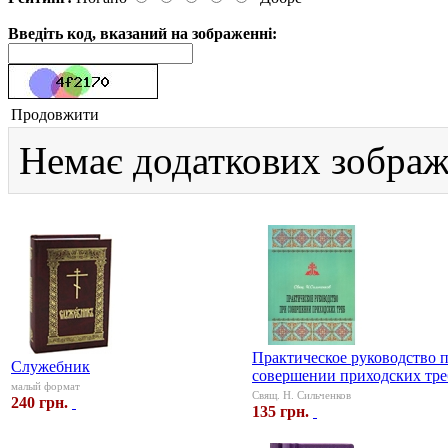
Введіть код, вказаний на зображенні:
Продовжити
Немає додаткових зображ
Практическое руководство 
Служебник
совершении приходских тре
малый формат
Свящ. Н. Сильченков
240 грн.
135 грн.