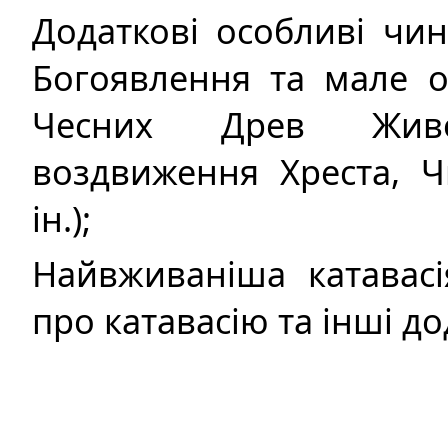
Додаткові особливі чи
Богоявлення та мале 
Чесних Древ Живо
воздвиження Хреста, Ч
ін.);
Найвживаніша катавасія
про катавасію та інші до