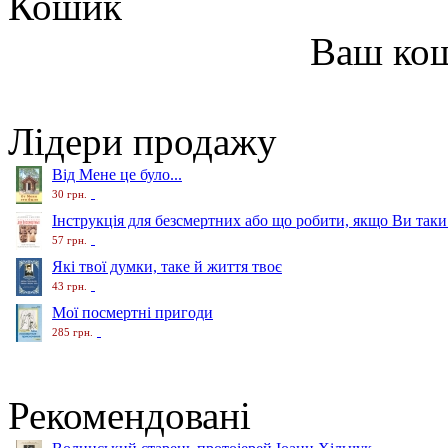
Кошик
Ваш ко
Лідери продажу
Від Мене це було...
30 грн.
Інструкція для безсмертних або що робити, якщо Ви таки
57 грн.
Які твої думки, таке й життя твоє
43 грн.
Мої посмертні пригоди
285 грн.
Рекомендовані