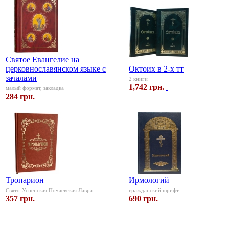
Святое Евангелие на
церковнославянском языке с
Октоих в 2-х тт
зачалами
2 книги
1,742 грн.
малый формат, закладка
284 грн.
Тропарион
Ирмологий
Свято-Успенская Почаевская Лавра
гражданский шрифт
357 грн.
690 грн.