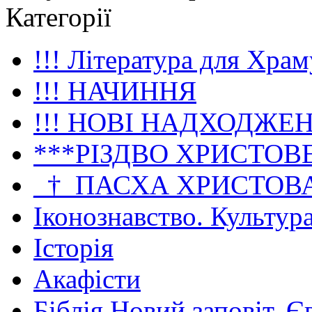
Категорії
!!! Література для Храм
!!! НАЧИННЯ
!!! НОВІ НАДХОДЖЕ
***РІЗДВО ХРИСТОВ
_†_ПАСХА ХРИСТОВ
Іконознавство. Культур
Історія
Акафісти
Біблія Новий заповіт. Є