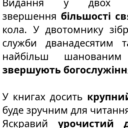
Видання у двох к
звершення
більшості с
кола. У двотомнику зіб
служби дванадесятим 
найбільш шановани
звершують богослужінн
У книгах досить
крупни
буде зручним для читання
Яскравий
урочистий 