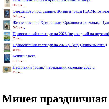
Волинський старець протоіерей Іоанн Хільчук
680 грн.
Серафимово послушание. Жизнь и труды Н.А.Мотовило
248 грн.
Жизнеописание Христа ради Юродивого схимонаха Иули
540 грн.
Православний календар на 2026 (перекидний на пружині
35 грн.
Православний календар на 2026 р. (укр.) (кишеньковий)
20 грн.
Кончина века
615 грн.
Настільний "домік" перекидний календар 2026 р.
15 грн.
Минея праздничная