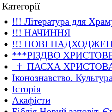
Категорії
!!! Література для Храм
!!! НАЧИННЯ
!!! НОВІ НАДХОДЖЕ
***РІЗДВО ХРИСТОВ
_†_ПАСХА ХРИСТОВ
Іконознавство. Культур
Історія
Акафісти
Біблія Новий заповіт. Є