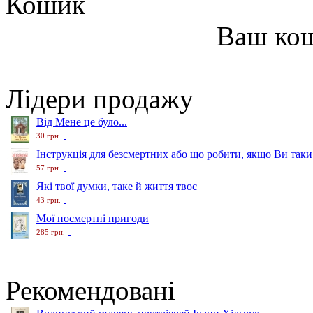
Кошик
Ваш ко
Лідери продажу
Від Мене це було...
30 грн.
Інструкція для безсмертних або що робити, якщо Ви таки
57 грн.
Які твої думки, таке й життя твоє
43 грн.
Мої посмертні пригоди
285 грн.
Рекомендовані