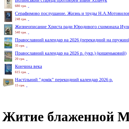
Волинський старець протоіерей Іоанн Хільчук
680 грн.
Серафимово послушание. Жизнь и труды Н.А.Мотовило
248 грн.
Жизнеописание Христа ради Юродивого схимонаха Иули
540 грн.
Православний календар на 2026 (перекидний на пружині
35 грн.
Православний календар на 2026 р. (укр.) (кишеньковий)
20 грн.
Кончина века
615 грн.
Настільний "домік" перекидний календар 2026 р.
15 грн.
Житие блаженной 