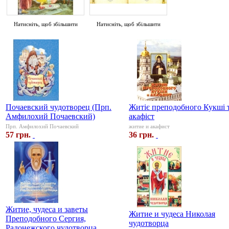
Натисніть, щоб збільшити
Натисніть, щоб збільшити
Почаевский чудотворец (Прп.
Житіє преподобного Кукші 
Амфилохий Почаевский)
акафіст
Прп. Амфилохий Почаевский
житие и акафист
57 грн.
36 грн.
Житие, чудеса и заветы
Житие и чудеса Николая
Преподобного Сергия,
чудотворца
Радонежского чудотворца