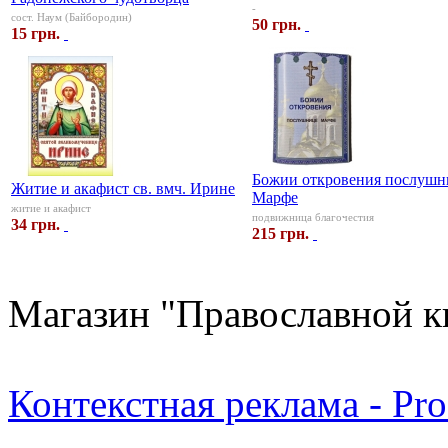
-
сост. Наум (Байбородин)
50 грн.
15 грн.
Божии откровения послушн
Житие и акафист св. вмч. Ирине
Марфе
житие и акафист
подвижница благочестия
34 грн.
215 грн.
Магазин "Православной к
Контекстная реклама - Pr