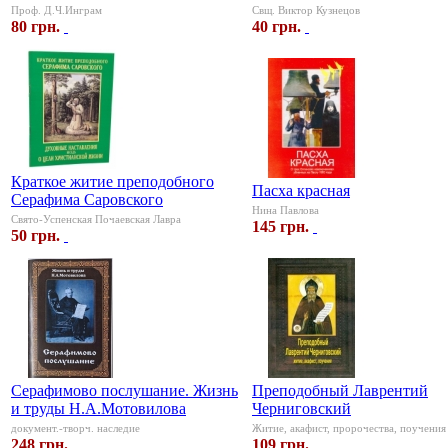
Проф. Д.Ч.Инграм
Свщ. Виктор Кузнецов
80 грн.
40 грн.
Краткое житие преподобного
Пасха красная
Серафима Саровского
Нина Павлова
Свято-Успенская Почаевская Лавра
145 грн.
50 грн.
Серафимово послушание. Жизнь
Преподобный Лаврентий
и труды Н.А.Мотовилова
Черниговский
документ.-творч. наследие
Житие, акафист, пророчества, поучения
248 грн.
109 грн.