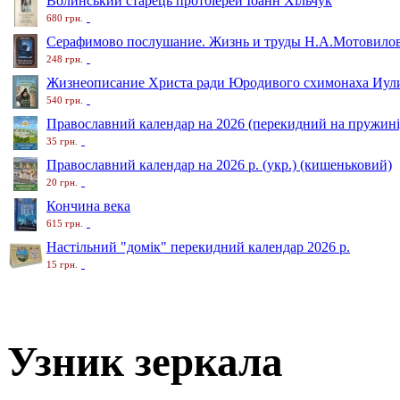
Волинський старець протоіерей Іоанн Хільчук
680 грн.
Серафимово послушание. Жизнь и труды Н.А.Мотовило
248 грн.
Жизнеописание Христа ради Юродивого схимонаха Иули
540 грн.
Православний календар на 2026 (перекидний на пружині
35 грн.
Православний календар на 2026 р. (укр.) (кишеньковий)
20 грн.
Кончина века
615 грн.
Настільний "домік" перекидний календар 2026 р.
15 грн.
Узник зеркала