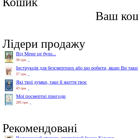
Кошик
Ваш ко
Лідери продажу
Від Мене це було...
30 грн.
Інструкція для безсмертних або що робити, якщо Ви таки
57 грн.
Які твої думки, таке й життя твоє
43 грн.
Мої посмертні пригоди
285 грн.
Рекомендовані