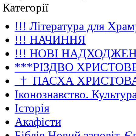
Категорії
!!! Література для Храм
!!! НАЧИННЯ
!!! НОВІ НАДХОДЖЕ
***РІЗДВО ХРИСТОВ
_†_ПАСХА ХРИСТОВ
Іконознавство. Культур
Історія
Акафісти
Біблія Новий заповіт. Є