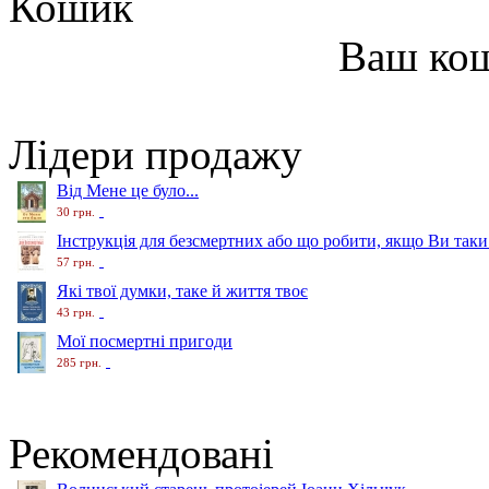
Кошик
Ваш ко
Лідери продажу
Від Мене це було...
30 грн.
Інструкція для безсмертних або що робити, якщо Ви таки
57 грн.
Які твої думки, таке й життя твоє
43 грн.
Мої посмертні пригоди
285 грн.
Рекомендовані