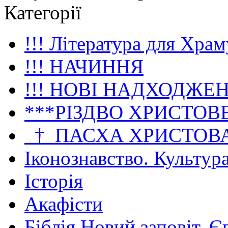
Категорії
!!! Література для Храм
!!! НАЧИННЯ
!!! НОВІ НАДХОДЖЕ
***РІЗДВО ХРИСТОВ
_†_ПАСХА ХРИСТОВ
Іконознавство. Культур
Історія
Акафісти
Біблія Новий заповіт. Є