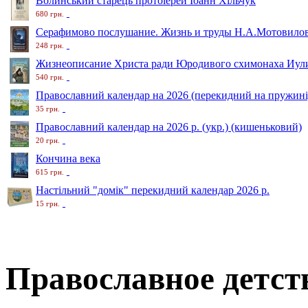
Волинський старець протоіерей Іоанн Хільчук
680 грн.
Серафимово послушание. Жизнь и труды Н.А.Мотовило
248 грн.
Жизнеописание Христа ради Юродивого схимонаха Иули
540 грн.
Православний календар на 2026 (перекидний на пружині
35 грн.
Православний календар на 2026 р. (укр.) (кишеньковий)
20 грн.
Кончина века
615 грн.
Настільний "домік" перекидний календар 2026 р.
15 грн.
Православное детст