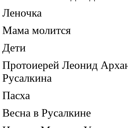
Леночка
Мама молится
Дети
Протоиерей Леонид Архан
Русалкина
Пасха
Весна в Русалкине