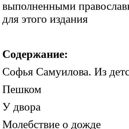
выполненными православ
для этого издания
Содержание:
Софья Самуилова. Из детс
Пешком
У двора
Молебствие о дожде