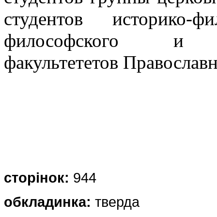
студентов историко-фи
философского и биб
факультететов Православ
сторінок:
944
обкладинка:
тверда