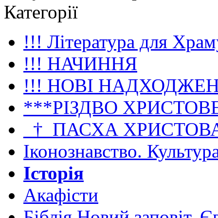
Категорії
!!! Література для Храм
!!! НАЧИННЯ
!!! НОВІ НАДХОДЖЕ
***РІЗДВО ХРИСТОВ
_†_ПАСХА ХРИСТОВ
Іконознавство. Культур
Історія
Акафісти
Біблія Новий заповіт. Є