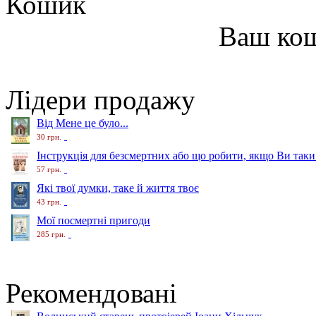
Кошик
Ваш ко
Лідери продажу
Від Мене це було...
30 грн.
Інструкція для безсмертних або що робити, якщо Ви таки
57 грн.
Які твої думки, таке й життя твоє
43 грн.
Мої посмертні пригоди
285 грн.
Рекомендовані