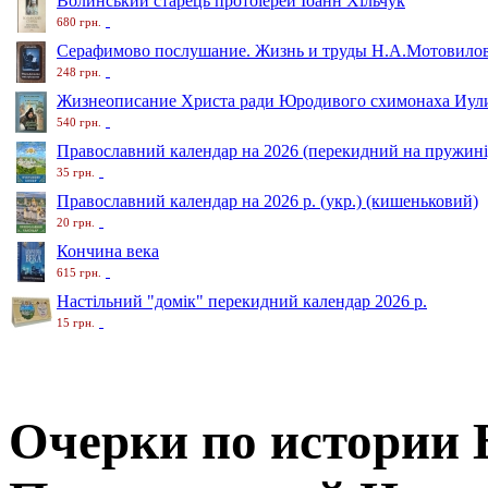
Волинський старець протоіерей Іоанн Хільчук
680 грн.
Серафимово послушание. Жизнь и труды Н.А.Мотовило
248 грн.
Жизнеописание Христа ради Юродивого схимонаха Иули
540 грн.
Православний календар на 2026 (перекидний на пружині
35 грн.
Православний календар на 2026 р. (укр.) (кишеньковий)
20 грн.
Кончина века
615 грн.
Настільний "домік" перекидний календар 2026 р.
15 грн.
Очерки по истории 