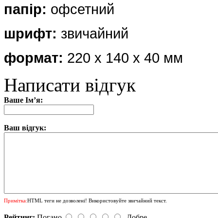
папір:
офсетний
шрифт:
звичайний
формат:
220 х
140 х 40 мм
Написати відгук
Ваше Ім’я:
Ваш відгук:
Примітка:
HTML теги не дозволені! Використовуйте звичайний текст.
Рейтинг:
Погано
Добре