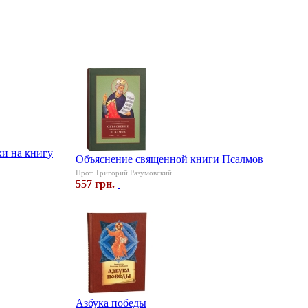
ки на книгу
Объяснение священной книги Псалмов
Прот. Григорий Разумовский
557 грн.
Азбука победы