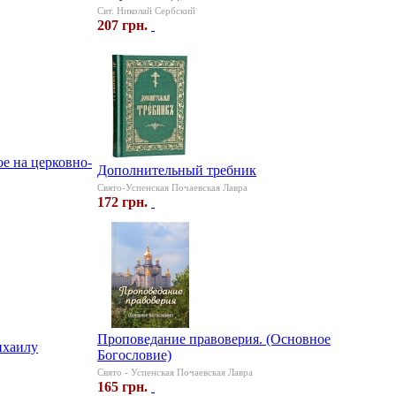
Свт. Николай Сербский
207 грн.
е на церковно-
Дополнительный требник
Свято-Успенская Почаевская Лавра
172 грн.
Проповедание правоверия. (Основное
ихаилу
Богословие)
Свято - Успенская Почаевская Лавра
165 грн.