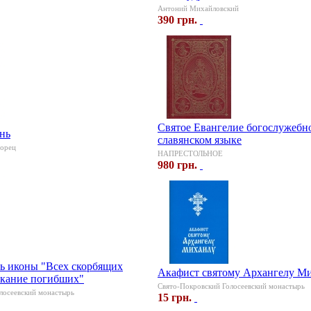
Антоний Михайловский
390 грн.
Святое Евангелие богослужебно
нь
славянском языке
горец
НАПРЕСТОЛЬНОЕ
980 грн.
ть иконы "Всех скорбящих
Акафист святому Архангелу М
скание погибших"
Свято-Покровский Голосеевский монастырь
лосеевский монастырь
15 грн.