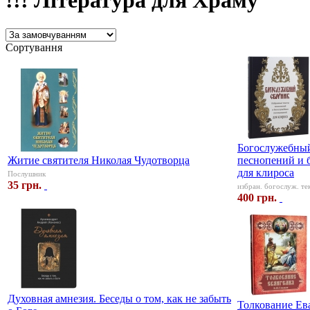
!!! Література для Храму
Сортування
Богослужебный
Житие святителя Николая Чудотворца
песнопений и 
для клироса
Послушник
35 грн.
избран. богослуж. те
400 грн.
Духовная амнезия. Беседы о том, как не забыть
Толкование Ев