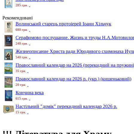
285 грн.
Рекомендовані
Волинський старець протоіерей Іоанн Хільчук
680 грн.
Серафимово послушание. Жизнь и труды Н.А.Мотовило
248 грн.
Жизнеописание Христа ради Юродивого схимонаха Иули
540 грн.
Православний календар на 2026 (перекидний на пружині
35 грн.
Православний календар на 2026 р. (укр.) (кишеньковий)
20 грн.
Кончина века
615 грн.
Настільний "домік" перекидний календар 2026 р.
15 грн.