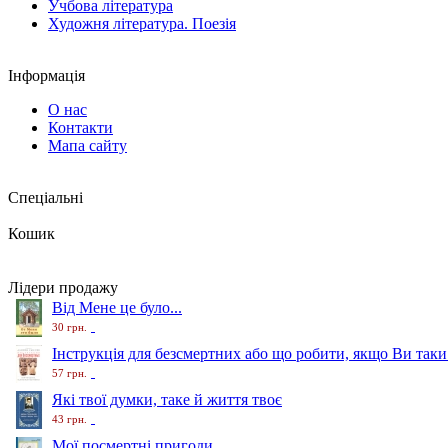
Учбова література
Художня література. Поезія
Інформація
О нас
Контакти
Мапа сайту
Спеціальні
Кошик
Лідери продажу
Від Мене це було...
30 грн.
Інструкція для безсмертних або що робити, якщо Ви таки
57 грн.
Які твої думки, таке й життя твоє
43 грн.
Мої посмертні пригоди