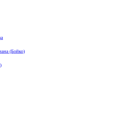
ва
ана (Бойко)
)