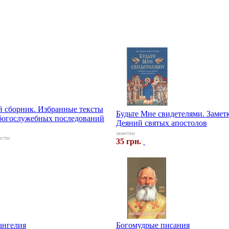
 сборник. Избранные тексты
Будьте Мне свидетелями. Замет
богослужебных последований
Деяний святых апостолов
заметки
ксты
35 грн.
ангелия
Богомудрые писания