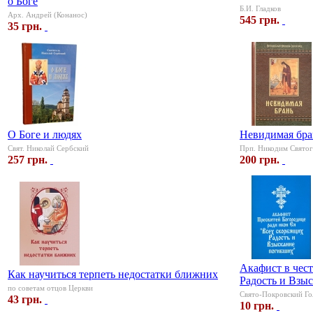
о Боге
Б.И. Гладков
Арх. Андрей (Конанос)
545 грн.
35 грн.
О Боге и людях
Невидимая бра
Свят. Николай Сербский
Прп. Никодим Свято
257 грн.
200 грн.
Акафист в чес
Как научиться терпеть недостатки ближних
Радость и Взы
по советам отцов Церкви
Свято-Покровский Го
43 грн.
10 грн.