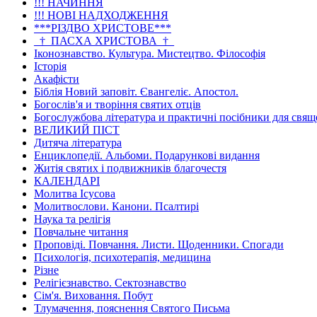
!!! НАЧИННЯ
!!! НОВІ НАДХОДЖЕННЯ
***РІЗДВО ХРИСТОВЕ***
_†_ПАСХА ХРИСТОВА_†_
Іконознавство. Культура. Мистецтво. Філософія
Історія
Акафісти
Біблія Новий заповіт. Євангеліє. Апостол.
Богослів'я и творіння святих отців
Богослужбова література и практичні посібники для свя
ВЕЛИКИЙ ПІСТ
Дитяча література
Енциклопедії. Альбоми. Подарункові видання
Житія святих і подвижників благочестя
КАЛЕНДАРІ
Молитва Ісусова
Молитвослови. Канони. Псалтирі
Наука та релігія
Повчальне читання
Проповіді. Повчання. Листи. Щоденники. Спогади
Психологія, психотерапія, медицина
Різне
Релігієзнавство. Сектознавство
Сім'я. Виховання. Побут
Тлумачення, пояснення Святого Письма