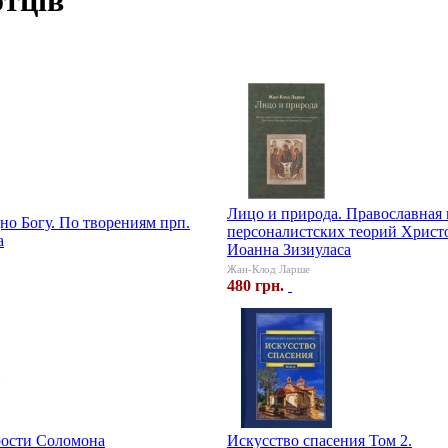
отців
Лицо и природа. Православная
но Богу. По творениям прп.
персоналистских теорий Христ
а
Иоанна Зизиуласа
Жан-Клод Ларше
480 грн.
ости Соломона
Искусство спасения Том 2.