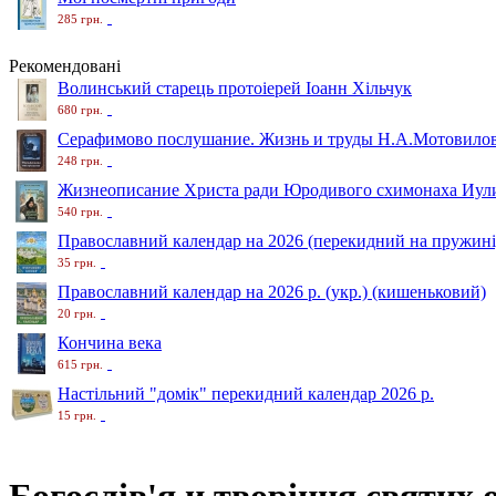
285 грн.
Рекомендовані
Волинський старець протоіерей Іоанн Хільчук
680 грн.
Серафимово послушание. Жизнь и труды Н.А.Мотовило
248 грн.
Жизнеописание Христа ради Юродивого схимонаха Иули
540 грн.
Православний календар на 2026 (перекидний на пружині
35 грн.
Православний календар на 2026 р. (укр.) (кишеньковий)
20 грн.
Кончина века
615 грн.
Настільний "домік" перекидний календар 2026 р.
15 грн.