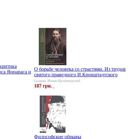
 критика
О борьбе человека со страстями. Из трудов
оса Яннараса и
святого праведного И.Кронштадтского
Св.прав. Иоанн Кронштадский
187 грн.
Философские обрывы