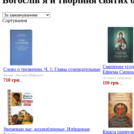
Богослів'я и творіння святих 
Сортування
Смирение угод
Слово о трезвении. Ч. 1: Главы созерцательные
Ефрема Сирин
Архим. Эмилиан (Вафидис)
св.отцы о смирении
710 грн.
110 грн.
Увещеваю вас, возлюбленные. Избранные
Книги премудр