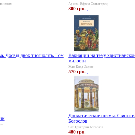
моновых
Архим. Ефрем Святогорец
300 грн.
а. Досвід двох тисячоліть. Том
Вариации на тему христианско
милости
Жан-Клод Ларше
570 грн.
Догматические поэмы. Святите
ик
Богослов
ра
Свт. Григорий Богослов
480 грн.