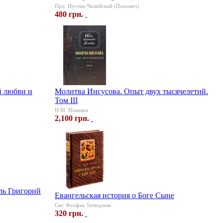
Прп. Иустин Челийский (Попович)
480 грн.
й любви и
Молитва Иисусова. Опыт двух тысячелетий.
Том ІІІ
Н.М. Новиков
2,100 грн.
ль Григорий
Евангельская история о Боге Cыне
Свт. Феофан Затворник
320 грн.