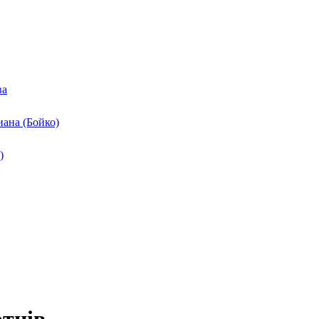
ва
ана (Бойко)
)