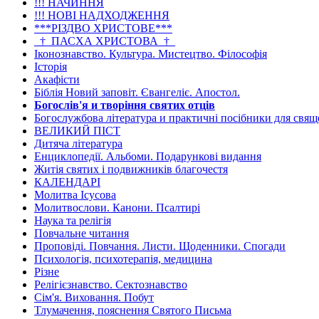
!!! НАЧИННЯ
!!! НОВІ НАДХОДЖЕННЯ
***РІЗДВО ХРИСТОВЕ***
_†_ПАСХА ХРИСТОВА_†_
Іконознавство. Культура. Мистецтво. Філософія
Історія
Акафісти
Біблія Новий заповіт. Євангеліє. Апостол.
Богослів'я и творіння святих отців
Богослужбова література и практичні посібники для свя
ВЕЛИКИЙ ПІСТ
Дитяча література
Енциклопедії. Альбоми. Подарункові видання
Житія святих і подвижників благочестя
КАЛЕНДАРІ
Молитва Ісусова
Молитвослови. Канони. Псалтирі
Наука та релігія
Повчальне читання
Проповіді. Повчання. Листи. Щоденники. Спогади
Психологія, психотерапія, медицина
Різне
Релігієзнавство. Сектознавство
Сім'я. Виховання. Побут
Тлумачення, пояснення Святого Письма