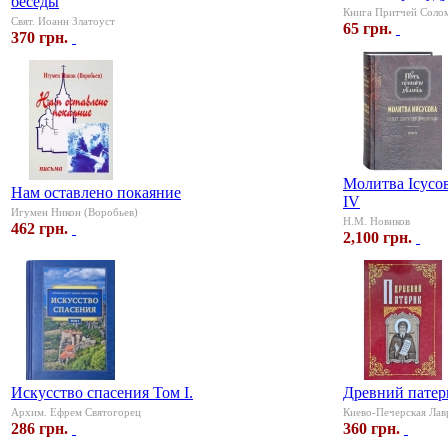
беседы
Книга Притчей Соло
Свят. Иоанн Златоуст
65 грн.
370 грн.
Молитва Ісусов
Нам оставлено покаяние
IV
Игумен Никон (Воробьев)
Н.М. Новиков
462 грн.
2,100 грн.
Искусство спасения Том I.
Древний патер
Архим. Ефрем Святогорец
Киево-Печерская Лав
286 грн.
360 грн.