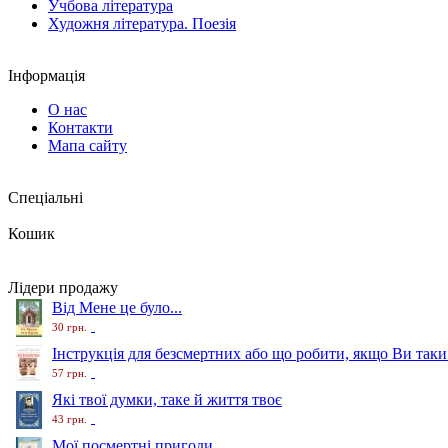
Учбова література
Художня література. Поезія
Інформація
О нас
Контакти
Мапа сайту
Спеціальні
Кошик
Лідери продажу
Від Мене це було...
30 грн.
Інструкція для безсмертних або що робити, якщо Ви таки
57 грн.
Які твої думки, таке й життя твоє
43 грн.
Мої посмертні пригоди