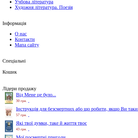
Учбова література
Художня література. Поезія
Інформація
О нас
Контакти
Мапа сайту
Спеціальні
Кошик
Лідери продажу
Від Мене це було...
30 грн.
Інструкція для безсмертних або що робити, якщо Ви таки
57 грн.
Які твої думки, таке й життя твоє
43 грн.
Мої посмертні пригоди