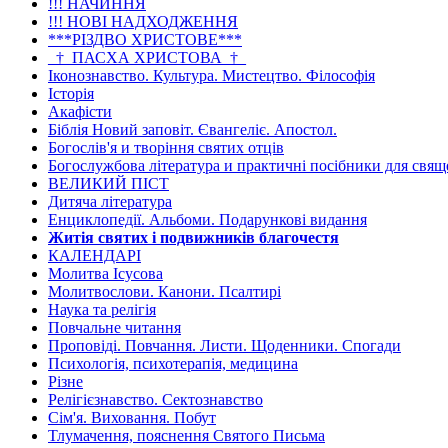
!!! НАЧИННЯ
!!! НОВІ НАДХОДЖЕННЯ
***РІЗДВО ХРИСТОВЕ***
_†_ПАСХА ХРИСТОВА_†_
Іконознавство. Культура. Мистецтво. Філософія
Історія
Акафісти
Біблія Новий заповіт. Євангеліє. Апостол.
Богослів'я и творіння святих отців
Богослужбова література и практичні посібники для свя
ВЕЛИКИЙ ПІСТ
Дитяча література
Енциклопедії. Альбоми. Подарункові видання
Житія святих і подвижників благочестя
КАЛЕНДАРІ
Молитва Ісусова
Молитвослови. Канони. Псалтирі
Наука та релігія
Повчальне читання
Проповіді. Повчання. Листи. Щоденники. Спогади
Психологія, психотерапія, медицина
Різне
Релігієзнавство. Сектознавство
Сім'я. Виховання. Побут
Тлумачення, пояснення Святого Письма