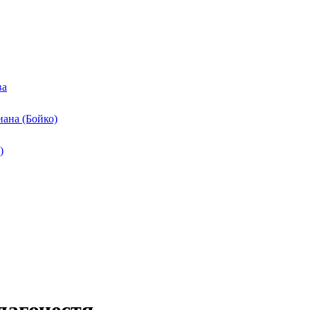
ва
ана (Бойко)
)