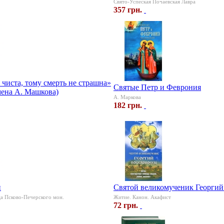
Свято-Успеская Почаевская Лавра
357 грн.
ь чиста, тому смерть не страшна»
Святые Петр и Феврония
мена А. Машкова)
А. Маркова
182 грн.
н
Святой великомученик Георгий
а Псково-Печерского мон.
Житие. Канон. Акафист
72 грн.