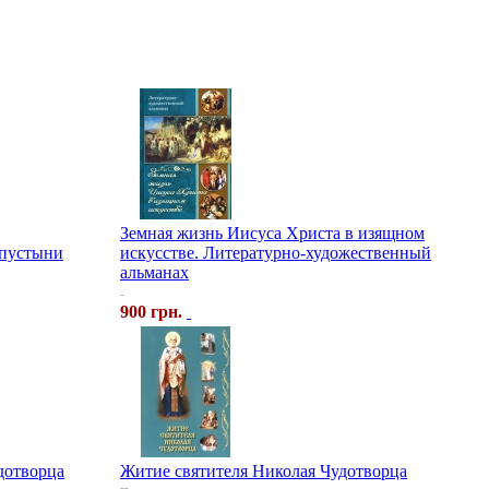
Земная жизнь Иисуса Христа в изящном
 пустыни
искусстве. Литературно-художественный
альманах
-
900 грн.
дотворца
Житие святителя Николая Чудотворца