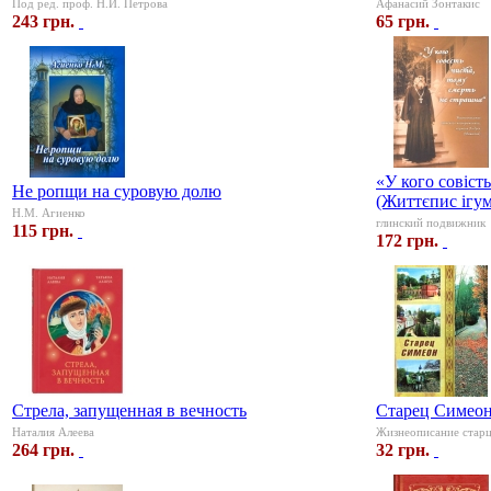
Под ред. проф. Н.И. Петрова
Афанасий Зонтакис
243 грн.
65 грн.
«У кого совіст
Не ропщи на суровую долю
(Життєпис ігу
Н.М. Агиенко
глинский подвижник
115 грн.
172 грн.
Стрела, запущенная в вечность
Старец Симео
Наталия Алеева
Жизнеописание старц
264 грн.
32 грн.