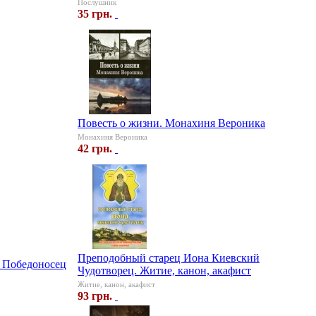
Послушник
35 грн.
Повесть о жизни. Монахиня Вероника
Монахиня Вероника
42 грн.
Преподобный старец Иона Киевский
 Победоносец
Чудотворец. Житие, канон, акафист
Житие, канон, акафист
93 грн.