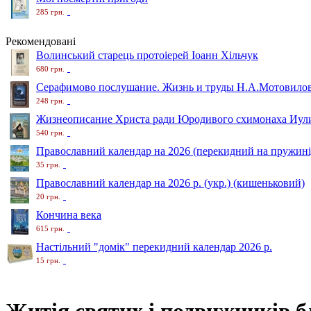
285 грн.
Рекомендовані
Волинський старець протоіерей Іоанн Хільчук
680 грн.
Серафимово послушание. Жизнь и труды Н.А.Мотовило
248 грн.
Жизнеописание Христа ради Юродивого схимонаха Иули
540 грн.
Православний календар на 2026 (перекидний на пружині
35 грн.
Православний календар на 2026 р. (укр.) (кишеньковий)
20 грн.
Кончина века
615 грн.
Настільний "домік" перекидний календар 2026 р.
15 грн.