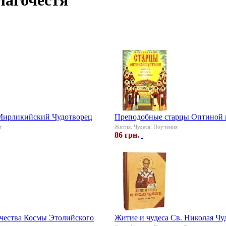
лагочестя
Мирликийский Чудотворец
Преподобные старцы Оптиной
т
Жития. Чудеса. Поучения
86 грн.
чества Космы Этолийского
Житие и чудеса Св. Николая Чу