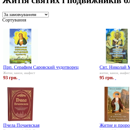
Житія святих і подвижників б
Сортування
Прп. Серафим Саровский чудотворец
Свт. Николай 
Житие, канон, акафист
житие, канон, акафис
93 грн.
95 грн.
Пчела Почаевская
Житие и проро