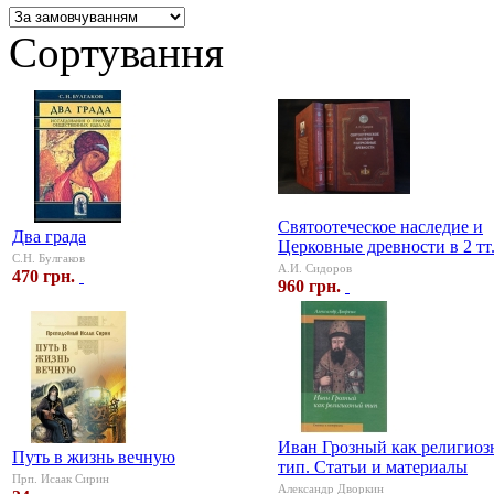
Сортування
Святоотеческое наследие и
Два града
Церковные древности в 2 тт
С.Н. Булгаков
А.И. Сидоров
470 грн.
960 грн.
Иван Грозный как религио
Путь в жизнь вечную
тип. Статьи и материалы
Прп. Исаак Сирин
Александр Дворкин