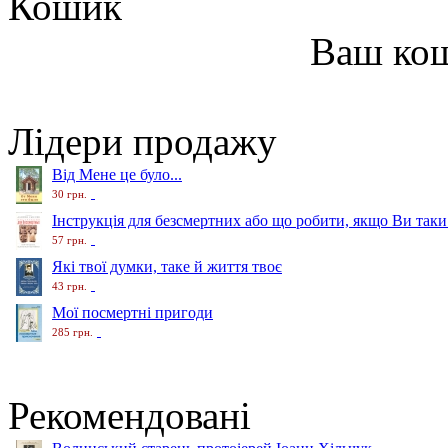
Кошик
Ваш ко
Лідери продажу
Від Мене це було...
30 грн.
Інструкція для безсмертних або що робити, якщо Ви таки
57 грн.
Які твої думки, таке й життя твоє
43 грн.
Мої посмертні пригоди
285 грн.
Рекомендовані