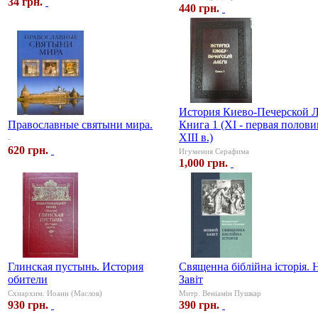
34 грн.
440 грн.
История Киево-Печерской 
Православные святыни мира.
Книга 1 (XI - первая полови
XIII в.)
-
620 грн.
Игумения Серафима
1,000 грн.
Глинская пустынь. История
Священна бiблiйна iсторiя.
обители
Завiт
Схиархим. Иоанн (Маслов)
Митр. Веніамін Пушкар
930 грн.
390 грн.