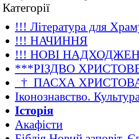
Категорії
!!! Література для Храм
!!! НАЧИННЯ
!!! НОВІ НАДХОДЖЕ
***РІЗДВО ХРИСТОВ
_†_ПАСХА ХРИСТОВ
Іконознавство. Культур
Історія
Акафісти
Біблія Новий заповіт. Є