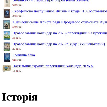
Волинський старець протоіерей Іоанн Хільчук
680 грн.
Серафимово послушание. Жизнь и труды Н.А.Мотовило
248 грн.
Жизнеописание Христа ради Юродивого схимонаха Иули
540 грн.
Православний календар на 2026 (перекидний на пружині
35 грн.
Православний календар на 2026 р. (укр.) (кишеньковий)
20 грн.
Кончина века
615 грн.
Настільний "домік" перекидний календар 2026 р.
15 грн.
Історія